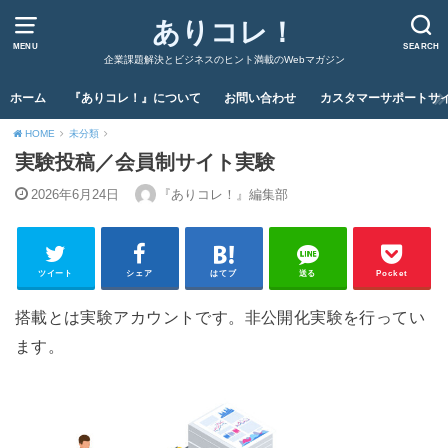
ありコレ！
MENU
SEARCH
企業課題解決とビジネスのヒント満載のWebマガジン
ホーム
『ありコレ！』について
お問い合わせ
カスタマーサポートサ
HOME
未分類
実験投稿／会員制サイト実験
2026年6月24日
『ありコレ！』編集部
ツイート
シェア
はてブ
送る
Pocket
搭載とは実験アカウントです。非公開化実験を行ってい
ます。